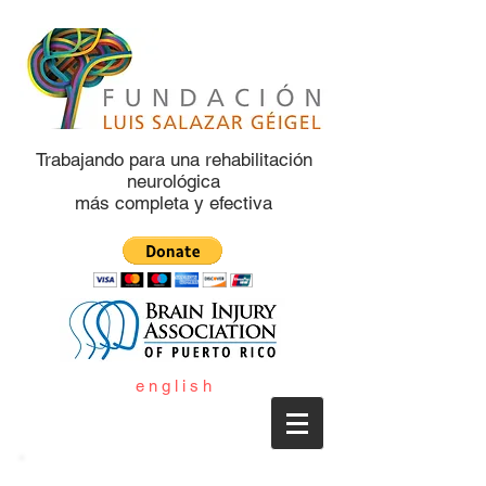
Trabajando para una rehabilitación
neurológica
más completa y efectiva
e n g l i s h
Kany Gárcia en el